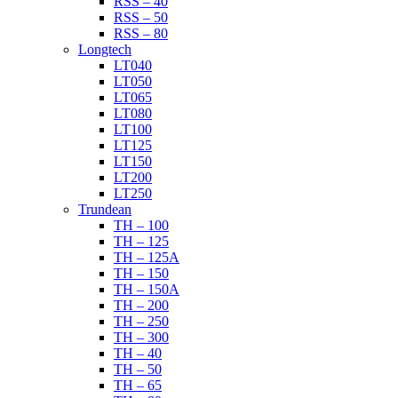
RSS – 40
RSS – 50
RSS – 80
Longtech
LT040
LT050
LT065
LT080
LT100
LT125
LT150
LT200
LT250
Trundean
TH – 100
TH – 125
TH – 125A
TH – 150
TH – 150A
TH – 200
TH – 250
TH – 300
TH – 40
TH – 50
TH – 65