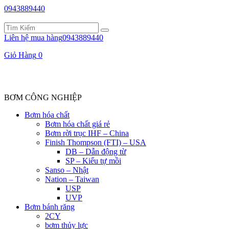
0943889440
Liên hệ mua hàng
0943889440
Giỏ Hàng
0
BƠM CÔNG NGHIỆP
Bơm hóa chất
Bơm hóa chất giá rẻ
Bơm rời trục IHF – China
Finish Thompson (FTI) – USA
DB – Dẫn động từ
SP – Kiểu tự mồi
Sanso – Nhật
Nation – Taiwan
USP
UVP
Bơm bánh răng
2CY
bơm thủy lực