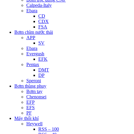
Calpeda-Italy
Ebara
CD
CDX
FSA
Bơm chìm nước thải
APP
SV
Ebara
Evergush
EFK
Pentax
DMT
DP
Speroni
Bơm thùng phuy
Bơm tay
Chenonsei
EFP
EFS
PF
Máy thổi khí
Heywell
RSS – 100