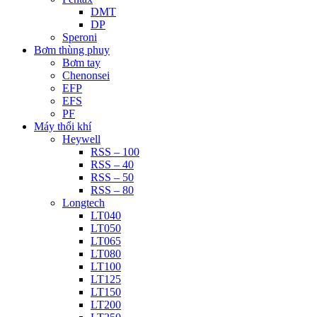
DMT
DP
Speroni
Bơm thùng phuy
Bơm tay
Chenonsei
EFP
EFS
PF
Máy thổi khí
Heywell
RSS – 100
RSS – 40
RSS – 50
RSS – 80
Longtech
LT040
LT050
LT065
LT080
LT100
LT125
LT150
LT200