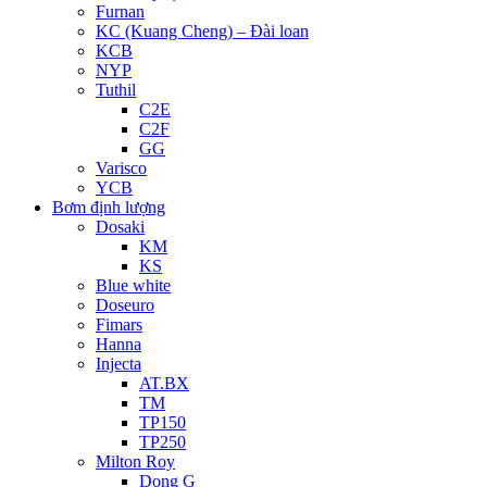
Furnan
KC (Kuang Cheng) – Đài loan
KCB
NYP
Tuthil
C2E
C2F
GG
Varisco
YCB
Bơm định lượng
Dosaki
KM
KS
Blue white
Doseuro
Fimars
Hanna
Injecta
AT.BX
TM
TP150
TP250
Milton Roy
Dong G