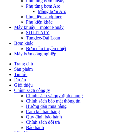
Phụ tùng bơm husky
Phụ tùng bơm Aro
Màng bơm Aro
Phụ kiện sandpiper
Phụ kiện khác
Máy khuấy – motor khuấy
SITI-ITALY
Tunglee-Đài Loan
Bơm khác
Bơm dầu truyền nhiệt
Máy bơm công nghiệp
Trang chủ
Sản phẩm
Tin tức
Dự án
Giới thiệu
Chính sách công ty
Chính sách và quy định chung
Chính sách bảo mật thông tin
Hướng dẫn mua hàng
Cam kết bán hàng
Quy định bảo hành
Chính sách đổi trả
Bảo hành