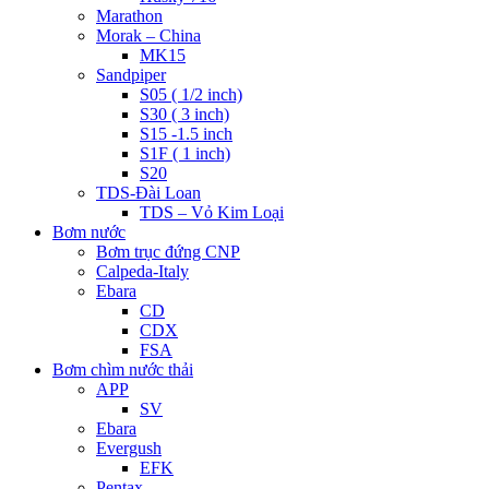
Marathon
Morak – China
MK15
Sandpiper
S05 ( 1/2 inch)
S30 ( 3 inch)
S15 -1.5 inch
S1F ( 1 inch)
S20
TDS-Đài Loan
TDS – Vỏ Kim Loại
Bơm nước
Bơm trục đứng CNP
Calpeda-Italy
Ebara
CD
CDX
FSA
Bơm chìm nước thải
APP
SV
Ebara
Evergush
EFK
Pentax