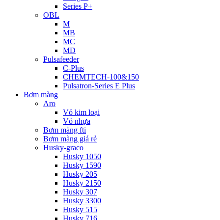
Series P+
OBL
M
MB
MC
MD
Pulsafeeder
C-Plus
CHEMTECH-100&150
Pulsatron-Series E Plus
Bơm màng
Aro
Vỏ kim loại
Vỏ nhựa
Bơm màng fti
Bơm màng giá rẻ
Husky-graco
Husky 1050
Husky 1590
Husky 205
Husky 2150
Husky 307
Husky 3300
Husky 515
Husky 716