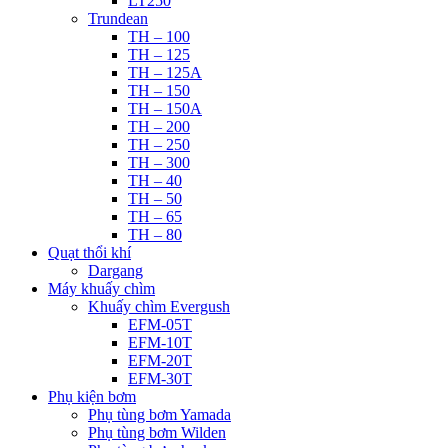
LT250
Trundean
TH – 100
TH – 125
TH – 125A
TH – 150
TH – 150A
TH – 200
TH – 250
TH – 300
TH – 40
TH – 50
TH – 65
TH – 80
Quạt thổi khí
Dargang
Máy khuấy chìm
Khuấy chìm Evergush
EFM-05T
EFM-10T
EFM-20T
EFM-30T
Phụ kiện bơm
Phụ tùng bơm Yamada
Phụ tùng bơm Wilden