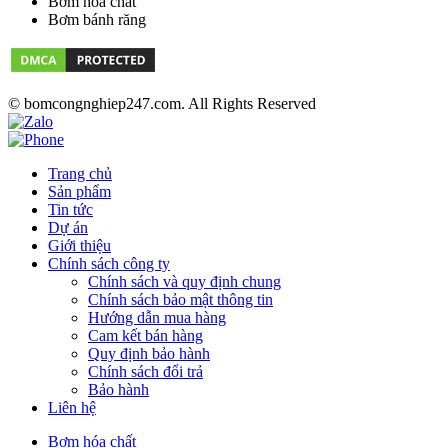
Bơm hóa chất
Bơm bánh răng
© bomcongnghiep247.com. All Rights Reserved
Trang chủ
Sản phẩm
Tin tức
Dự án
Giới thiệu
Chính sách công ty
Chính sách và quy định chung
Chính sách bảo mật thông tin
Hướng dẫn mua hàng
Cam kết bán hàng
Quy định bảo hành
Chính sách đổi trả
Bảo hành
Liên hệ
Bơm hóa chất