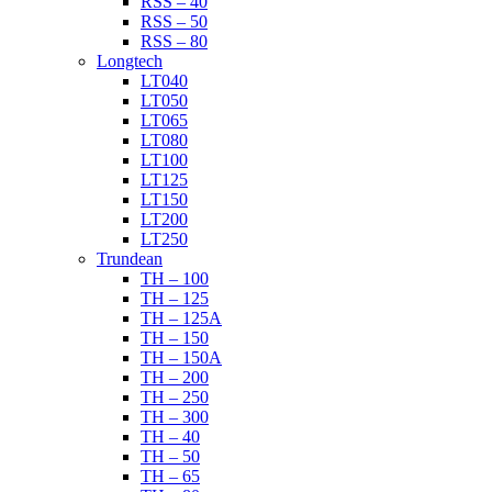
RSS – 40
RSS – 50
RSS – 80
Longtech
LT040
LT050
LT065
LT080
LT100
LT125
LT150
LT200
LT250
Trundean
TH – 100
TH – 125
TH – 125A
TH – 150
TH – 150A
TH – 200
TH – 250
TH – 300
TH – 40
TH – 50
TH – 65