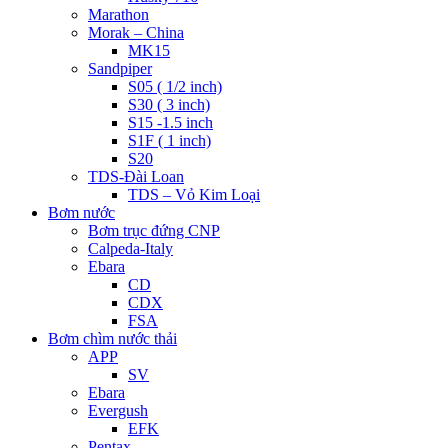
Marathon
Morak – China
MK15
Sandpiper
S05 ( 1/2 inch)
S30 ( 3 inch)
S15 -1.5 inch
S1F ( 1 inch)
S20
TDS-Đài Loan
TDS – Vỏ Kim Loại
Bơm nước
Bơm trục đứng CNP
Calpeda-Italy
Ebara
CD
CDX
FSA
Bơm chìm nước thải
APP
SV
Ebara
Evergush
EFK
Pentax