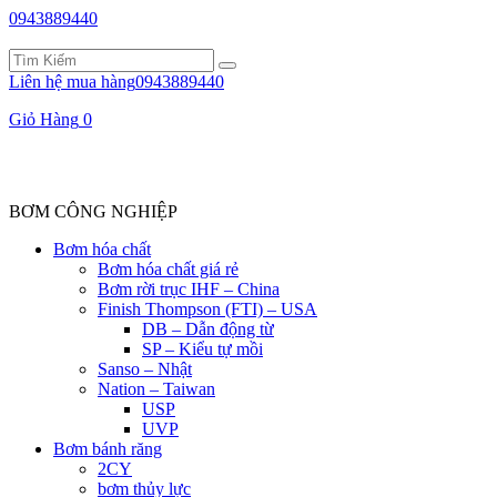
0943889440
Liên hệ mua hàng
0943889440
Giỏ Hàng
0
BƠM CÔNG NGHIỆP
Bơm hóa chất
Bơm hóa chất giá rẻ
Bơm rời trục IHF – China
Finish Thompson (FTI) – USA
DB – Dẫn động từ
SP – Kiểu tự mồi
Sanso – Nhật
Nation – Taiwan
USP
UVP
Bơm bánh răng
2CY
bơm thủy lực