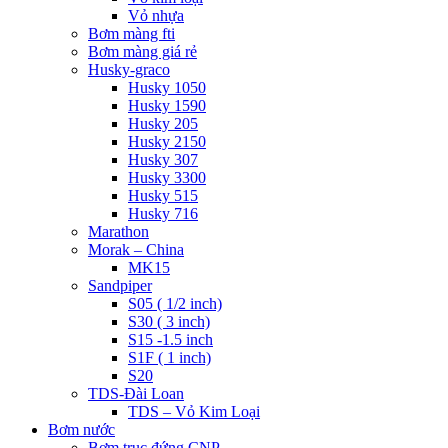
Vỏ nhựa
Bơm màng fti
Bơm màng giá rẻ
Husky-graco
Husky 1050
Husky 1590
Husky 205
Husky 2150
Husky 307
Husky 3300
Husky 515
Husky 716
Marathon
Morak – China
MK15
Sandpiper
S05 ( 1/2 inch)
S30 ( 3 inch)
S15 -1.5 inch
S1F ( 1 inch)
S20
TDS-Đài Loan
TDS – Vỏ Kim Loại
Bơm nước
Bơm trục đứng CNP