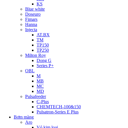
KS
Blue white
Doseuro
Fimars
Hanna
Injecta
AT.BX
TM
TP150
TP250
Milton Roy
Dong G
Series P+
OBL
M
MB
MC
MD
Pulsafeeder
C-Plus
CHEMTECH-100&150
Pulsatron-Series E Plus
Bơm màng
Aro
Vỏ kim loại