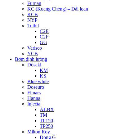
Furnan
KC (Kuang Cheng) – Đài loan
KCB
NYP
Tuthil
C2E
C2F
GG
Varisco
YCB
Bơm định lượng
Dosaki
KM
KS
Blue white
Doseuro
Fimars
Hanna
Injecta
AT.BX
TM
TP150
TP250
Milton Roy
Dong G