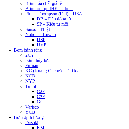
Bơm hóa chất giá rẻ
Bơm rời trục IHF – China
Finish Thompson (FTI) – USA
DB – Dẫn động từ
SP – Kiểu tự mồi
Sanso – Nhật
Nation – Taiwan
USP
UVP
Bơm bánh răng
2CY
bơm thủy lực
Furnan
KC (Kuang Cheng) – Đài loan
KCB
NYP
Tuthil
C2E
C2F
GG
Varisco
YCB
Bơm định lượng
Dosaki
KM