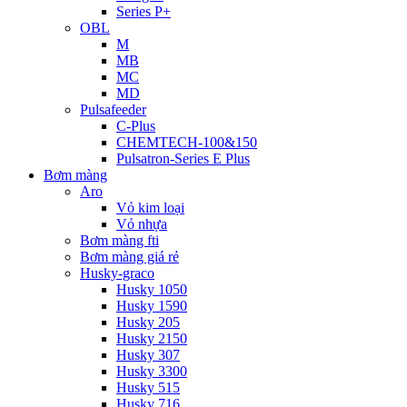
Series P+
OBL
M
MB
MC
MD
Pulsafeeder
C-Plus
CHEMTECH-100&150
Pulsatron-Series E Plus
Bơm màng
Aro
Vỏ kim loại
Vỏ nhựa
Bơm màng fti
Bơm màng giá rẻ
Husky-graco
Husky 1050
Husky 1590
Husky 205
Husky 2150
Husky 307
Husky 3300
Husky 515
Husky 716