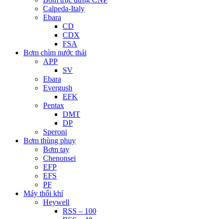
Calpeda-Italy
Ebara
CD
CDX
FSA
Bơm chìm nước thải
APP
SV
Ebara
Evergush
EFK
Pentax
DMT
DP
Speroni
Bơm thùng phuy
Bơm tay
Chenonsei
EFP
EFS
PF
Máy thổi khí
Heywell
RSS – 100