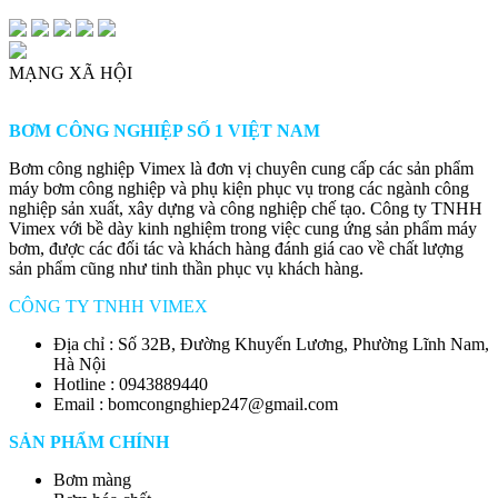
MẠNG XÃ HỘI
BƠM CÔNG NGHIỆP SỐ 1 VIỆT NAM
Bơm công nghiệp Vimex là đơn vị chuyên cung cấp các sản phẩm
máy bơm công nghiệp và phụ kiện phục vụ trong các ngành công
nghiệp sản xuất, xây dựng và công nghiệp chế tạo. Công ty TNHH
Vimex với bề dày kinh nghiệm trong việc cung ứng sản phẩm máy
bơm, được các đối tác và khách hàng đánh giá cao về chất lượng
sản phẩm cũng như tinh thần phục vụ khách hàng.
CÔNG TY TNHH VIMEX
Địa chỉ : Số 32B, Đường Khuyến Lương, Phường Lĩnh Nam,
Hà Nội
Hotline : 0943889440
Email : bomcongnghiep247@gmail.com
SẢN PHẨM CHÍNH
Bơm màng