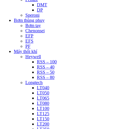
DMT
DP
Speroni
Bơm thùng phuy
Bơm tay
Chenonsei
EFP
EFS
PF
Máy thổi khí
Heywell
RSS – 100
RSS – 40
RSS – 50
RSS – 80
Longtech
LT040
LT050
LT065
LT080
LT100
LT125
LT150
LT200