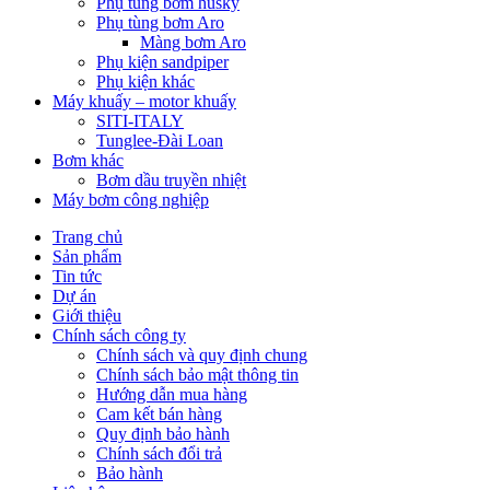
Phụ tùng bơm husky
Phụ tùng bơm Aro
Màng bơm Aro
Phụ kiện sandpiper
Phụ kiện khác
Máy khuấy – motor khuấy
SITI-ITALY
Tunglee-Đài Loan
Bơm khác
Bơm dầu truyền nhiệt
Máy bơm công nghiệp
Trang chủ
Sản phẩm
Tin tức
Dự án
Giới thiệu
Chính sách công ty
Chính sách và quy định chung
Chính sách bảo mật thông tin
Hướng dẫn mua hàng
Cam kết bán hàng
Quy định bảo hành
Chính sách đổi trả
Bảo hành