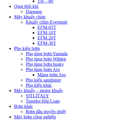
TH – 80
Quạt thổi khí
Dargang
Máy khuấy chìm
Khuấy chìm Evergush
EFM-05T
EFM-10T
EFM-20T
EFM-30T
Phụ kiện bơm
Phụ tùng bơm Yamada
Phụ tùng bơm Wilden
Phụ tùng bơm husky
Phụ tùng bơm Aro
Màng bơm Aro
Phụ kiện sandpiper
Phụ kiện khác
Máy khuấy – motor khuấy
SITI-ITALY
Tunglee-Đài Loan
Bơm khác
Bơm dầu truyền nhiệt
Máy bơm công nghiệp