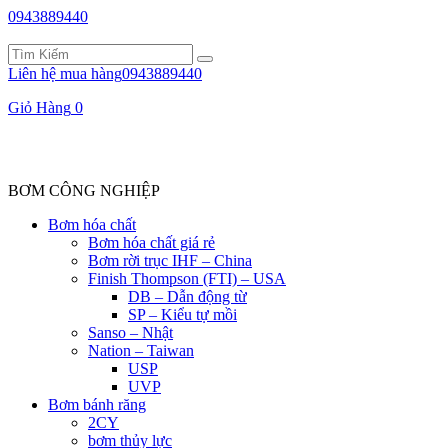
0943889440
Liên hệ mua hàng
0943889440
Giỏ Hàng
0
BƠM CÔNG NGHIỆP
Bơm hóa chất
Bơm hóa chất giá rẻ
Bơm rời trục IHF – China
Finish Thompson (FTI) – USA
DB – Dẫn động từ
SP – Kiểu tự mồi
Sanso – Nhật
Nation – Taiwan
USP
UVP
Bơm bánh răng
2CY
bơm thủy lực