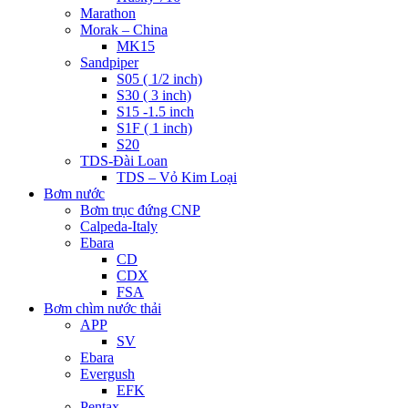
Marathon
Morak – China
MK15
Sandpiper
S05 ( 1/2 inch)
S30 ( 3 inch)
S15 -1.5 inch
S1F ( 1 inch)
S20
TDS-Đài Loan
TDS – Vỏ Kim Loại
Bơm nước
Bơm trục đứng CNP
Calpeda-Italy
Ebara
CD
CDX
FSA
Bơm chìm nước thải
APP
SV
Ebara
Evergush
EFK
Pentax