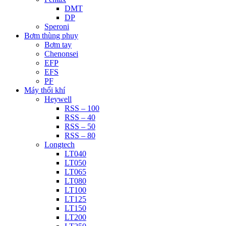
DMT
DP
Speroni
Bơm thùng phuy
Bơm tay
Chenonsei
EFP
EFS
PF
Máy thổi khí
Heywell
RSS – 100
RSS – 40
RSS – 50
RSS – 80
Longtech
LT040
LT050
LT065
LT080
LT100
LT125
LT150
LT200