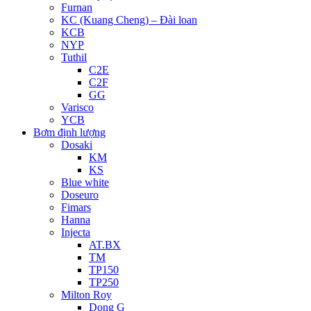
Furnan
KC (Kuang Cheng) – Đài loan
KCB
NYP
Tuthil
C2E
C2F
GG
Varisco
YCB
Bơm định lượng
Dosaki
KM
KS
Blue white
Doseuro
Fimars
Hanna
Injecta
AT.BX
TM
TP150
TP250
Milton Roy
Dong G