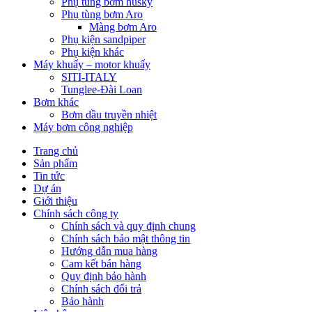
Phụ tùng bơm husky
Phụ tùng bơm Aro
Màng bơm Aro
Phụ kiện sandpiper
Phụ kiện khác
Máy khuấy – motor khuấy
SITI-ITALY
Tunglee-Đài Loan
Bơm khác
Bơm dầu truyền nhiệt
Máy bơm công nghiệp
Trang chủ
Sản phẩm
Tin tức
Dự án
Giới thiệu
Chính sách công ty
Chính sách và quy định chung
Chính sách bảo mật thông tin
Hướng dẫn mua hàng
Cam kết bán hàng
Quy định bảo hành
Chính sách đổi trả
Bảo hành