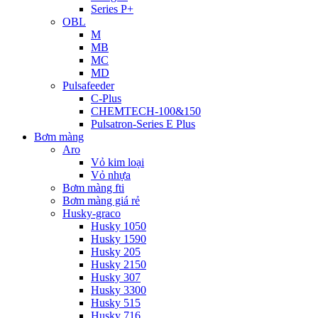
Series P+
OBL
M
MB
MC
MD
Pulsafeeder
C-Plus
CHEMTECH-100&150
Pulsatron-Series E Plus
Bơm màng
Aro
Vỏ kim loại
Vỏ nhựa
Bơm màng fti
Bơm màng giá rẻ
Husky-graco
Husky 1050
Husky 1590
Husky 205
Husky 2150
Husky 307
Husky 3300
Husky 515
Husky 716