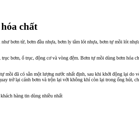
hóa chất
 bơm từ, bơm đầu nhựa, bơm ly tâm lót nhựa, bơm tự mồi lót nhựa, 
trục bơm, ổ trục, động cơ và vòng đệm. Bơm tự mồi dùng bơm hóa chất 
 tự mồi đã có sẵn một lượng nước nhất định, sau khi khởi động lại do
y trở lại cánh bơm và trộn lại với không khí còn lại trong ống hút, ch
 khách hàng tin dùng nhiều nhất