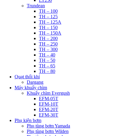
LT250
Trundean
TH – 100
TH – 125
TH – 125A
TH – 150
TH – 150A
TH – 200
TH – 250
TH – 300
TH – 40
TH – 50
TH – 65
TH – 80
Quạt thổi khí
Dargang
Máy khuấy chìm
Khuấy chìm Evergush
EFM-05T
EFM-10T
EFM-20T
EFM-30T
Phụ kiện bơm
Phụ tùng bơm Yamada
Phụ tùng bơm Wilden