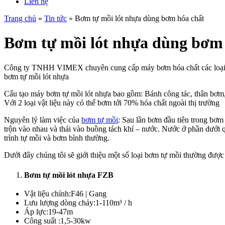
Liên hệ
Trang chủ
»
Tin tức
»
Bơm tự mồi lót nhựa dùng bơm hóa chất
Bơm tự mồi lót nhựa dùng bơm 
Công ty TNHH VIMEX chuyên cung cấp máy bơm hóa chất các loại như
bơm tự mồi lót nhựa
Cấu tạo máy bơm tự mồi lót nhựa bao gồm: Bánh công tác, thân bơm, 
Với 2 loại vật liệu này có thể bơm tới 70% hóa chất ngoài thị trường
Nguyên lý làm việc của
bơm tự mồi
: Sau lần bơm đầu tiên trong bơm
trộn vào nhau và thải vào buồng tách khí – nước. Nước ở phần dưới qua
trình tự mồi và bơm bình thường.
Dưới đây chúng tôi sẽ giới thiệu một số loại bơm tự mồi thường được
Bơm tự mồi lót nhựa FZB
Vật liệu chính:
F46 | Gang
Lưu lượng dòng chảy:
1-110m³ / h
Áp lực:
19-47m
Công suất :
1,5-30kw