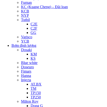
Furnan
KC (Kuang Cheng) – Đài loan
KCB
NYP
Tuthil
C2E
C2F
GG
Varisco
YCB
Bơm định lượng
Dosaki
KM
KS
Blue white
Doseuro
Fimars
Hanna
Injecta
AT.BX
TM
TP150
TP250
Milton Roy
Dong G