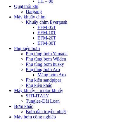
TH – 80
Quạt thổi khí
Dargang
Máy khuấy chìm
Khuấy chìm Evergush
EFM-05T
EFM-10T
EFM-20T
EFM-30T
Phụ kiện bơm
Phụ tùng bơm Yamada
Phụ tùng bơm Wilden
Phụ tùng bơm husky
Phụ tùng bơm Aro
Màng bơm Aro
Phụ kiện sandpiper
Phụ kiện khác
Máy khuấy – motor khuấy
SITI-ITALY
Tunglee-Đài Loan
Bơm khác
Bơm dầu truyền nhiệt
Máy bơm công nghiệp