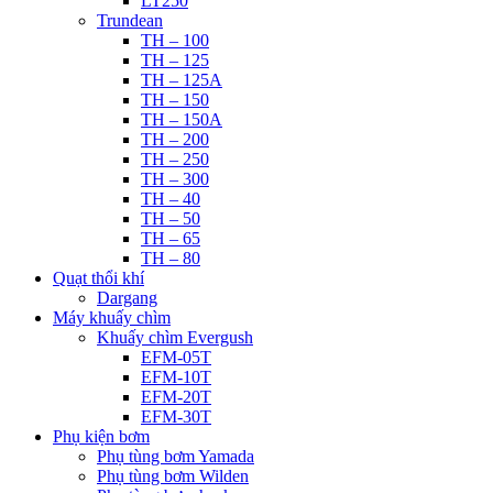
LT250
Trundean
TH – 100
TH – 125
TH – 125A
TH – 150
TH – 150A
TH – 200
TH – 250
TH – 300
TH – 40
TH – 50
TH – 65
TH – 80
Quạt thổi khí
Dargang
Máy khuấy chìm
Khuấy chìm Evergush
EFM-05T
EFM-10T
EFM-20T
EFM-30T
Phụ kiện bơm
Phụ tùng bơm Yamada
Phụ tùng bơm Wilden