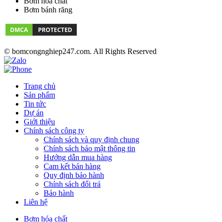
Bơm hóa chất
Bơm bánh răng
© bomcongnghiep247.com. All Rights Reserved
Trang chủ
Sản phẩm
Tin tức
Dự án
Giới thiệu
Chính sách công ty
Chính sách và quy định chung
Chính sách bảo mật thông tin
Hướng dẫn mua hàng
Cam kết bán hàng
Quy định bảo hành
Chính sách đổi trả
Bảo hành
Liên hệ
Bơm hóa chất