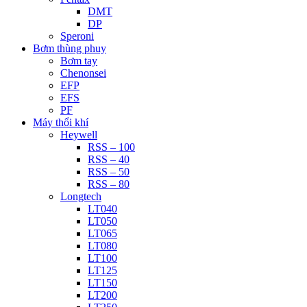
DMT
DP
Speroni
Bơm thùng phuy
Bơm tay
Chenonsei
EFP
EFS
PF
Máy thổi khí
Heywell
RSS – 100
RSS – 40
RSS – 50
RSS – 80
Longtech
LT040
LT050
LT065
LT080
LT100
LT125
LT150
LT200