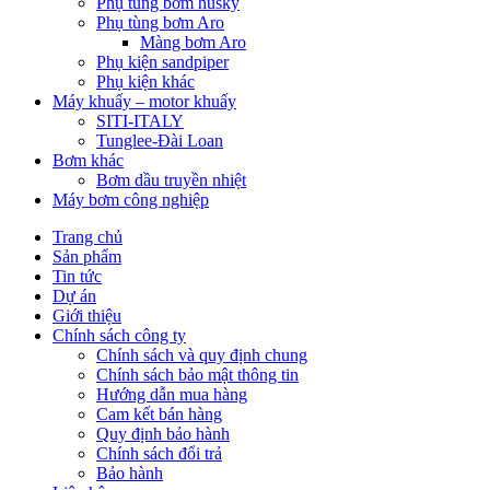
Phụ tùng bơm husky
Phụ tùng bơm Aro
Màng bơm Aro
Phụ kiện sandpiper
Phụ kiện khác
Máy khuấy – motor khuấy
SITI-ITALY
Tunglee-Đài Loan
Bơm khác
Bơm dầu truyền nhiệt
Máy bơm công nghiệp
Trang chủ
Sản phẩm
Tin tức
Dự án
Giới thiệu
Chính sách công ty
Chính sách và quy định chung
Chính sách bảo mật thông tin
Hướng dẫn mua hàng
Cam kết bán hàng
Quy định bảo hành
Chính sách đổi trả
Bảo hành