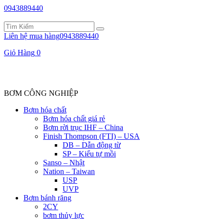
0943889440
Liên hệ mua hàng
0943889440
Giỏ Hàng
0
BƠM CÔNG NGHIỆP
Bơm hóa chất
Bơm hóa chất giá rẻ
Bơm rời trục IHF – China
Finish Thompson (FTI) – USA
DB – Dẫn động từ
SP – Kiểu tự mồi
Sanso – Nhật
Nation – Taiwan
USP
UVP
Bơm bánh răng
2CY
bơm thủy lực