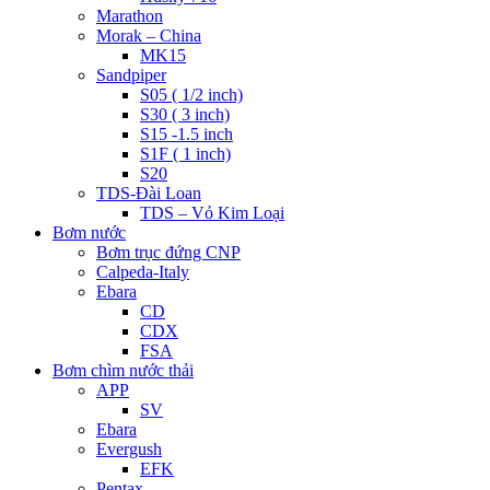
Marathon
Morak – China
MK15
Sandpiper
S05 ( 1/2 inch)
S30 ( 3 inch)
S15 -1.5 inch
S1F ( 1 inch)
S20
TDS-Đài Loan
TDS – Vỏ Kim Loại
Bơm nước
Bơm trục đứng CNP
Calpeda-Italy
Ebara
CD
CDX
FSA
Bơm chìm nước thải
APP
SV
Ebara
Evergush
EFK
Pentax