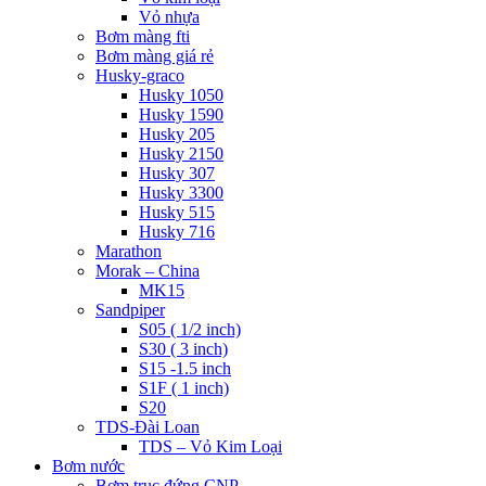
Vỏ nhựa
Bơm màng fti
Bơm màng giá rẻ
Husky-graco
Husky 1050
Husky 1590
Husky 205
Husky 2150
Husky 307
Husky 3300
Husky 515
Husky 716
Marathon
Morak – China
MK15
Sandpiper
S05 ( 1/2 inch)
S30 ( 3 inch)
S15 -1.5 inch
S1F ( 1 inch)
S20
TDS-Đài Loan
TDS – Vỏ Kim Loại
Bơm nước
Bơm trục đứng CNP