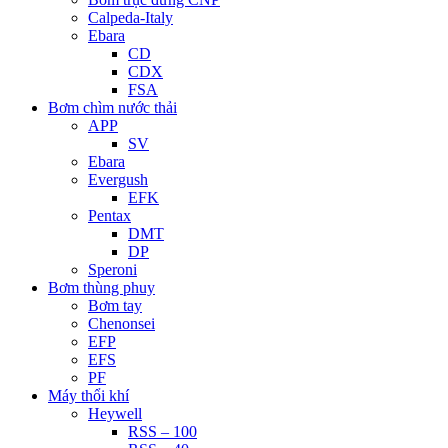
Calpeda-Italy
Ebara
CD
CDX
FSA
Bơm chìm nước thải
APP
SV
Ebara
Evergush
EFK
Pentax
DMT
DP
Speroni
Bơm thùng phuy
Bơm tay
Chenonsei
EFP
EFS
PF
Máy thổi khí
Heywell
RSS – 100