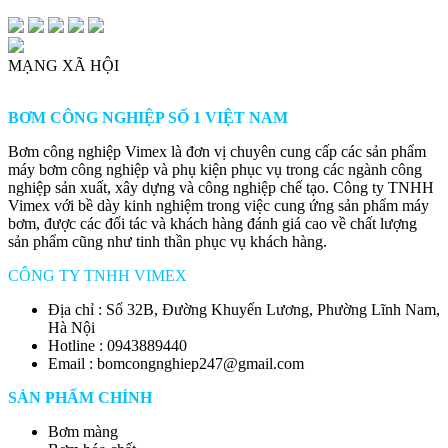
MẠNG XÃ HỘI
BƠM CÔNG NGHIỆP SỐ 1 VIỆT NAM
Bơm công nghiệp Vimex là đơn vị chuyên cung cấp các sản phẩm
máy bơm công nghiệp và phụ kiện phục vụ trong các ngành công
nghiệp sản xuất, xây dựng và công nghiệp chế tạo. Công ty TNHH
Vimex với bề dày kinh nghiệm trong việc cung ứng sản phẩm máy
bơm, được các đối tác và khách hàng đánh giá cao về chất lượng
sản phẩm cũng như tinh thần phục vụ khách hàng.
CÔNG TY TNHH VIMEX
Địa chỉ : Số 32B, Đường Khuyến Lương, Phường Lĩnh Nam,
Hà Nội
Hotline : 0943889440
Email : bomcongnghiep247@gmail.com
SẢN PHẨM CHÍNH
Bơm màng