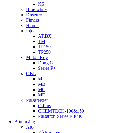
KS
Blue white
Doseuro
Fimars
Hanna
Injecta
AT.BX
TM
TP150
TP250
Milton Roy
Dong G
Series P+
OBL
M
MB
MC
MD
Pulsafeeder
C-Plus
CHEMTECH-100&150
Pulsatron-Series E Plus
Bơm màng
Aro
Vỏ kim loại