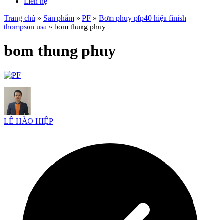
Liên hệ
Trang chủ
»
Sản phẩm
»
PF
»
Bơm phuy pfp40 hiệu finish
thompson usa
»
bom thung phuy
bom thung phuy
LÊ HÀO HIỆP