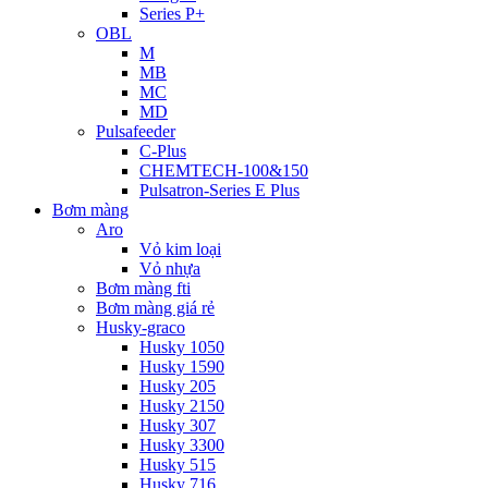
Series P+
OBL
M
MB
MC
MD
Pulsafeeder
C-Plus
CHEMTECH-100&150
Pulsatron-Series E Plus
Bơm màng
Aro
Vỏ kim loại
Vỏ nhựa
Bơm màng fti
Bơm màng giá rẻ
Husky-graco
Husky 1050
Husky 1590
Husky 205
Husky 2150
Husky 307
Husky 3300
Husky 515
Husky 716