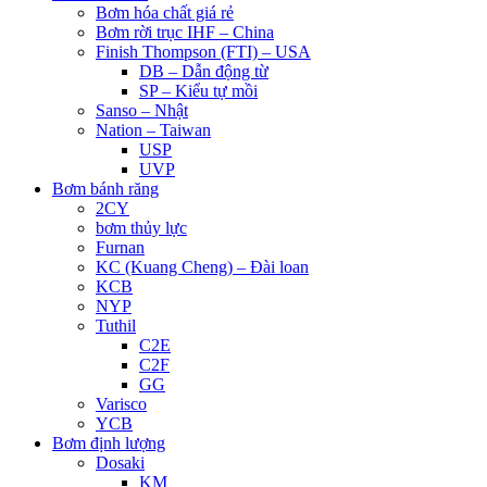
Bơm hóa chất giá rẻ
Bơm rời trục IHF – China
Finish Thompson (FTI) – USA
DB – Dẫn động từ
SP – Kiểu tự mồi
Sanso – Nhật
Nation – Taiwan
USP
UVP
Bơm bánh răng
2CY
bơm thủy lực
Furnan
KC (Kuang Cheng) – Đài loan
KCB
NYP
Tuthil
C2E
C2F
GG
Varisco
YCB
Bơm định lượng
Dosaki
KM