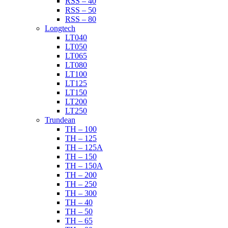
RSS – 40
RSS – 50
RSS – 80
Longtech
LT040
LT050
LT065
LT080
LT100
LT125
LT150
LT200
LT250
Trundean
TH – 100
TH – 125
TH – 125A
TH – 150
TH – 150A
TH – 200
TH – 250
TH – 300
TH – 40
TH – 50
TH – 65