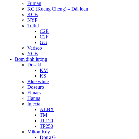
Furnan
KC (Kuang Cheng) – Đài loan
KCB
NYP
Tuthil
C2E
C2F
GG
Varisco
YCB
Bơm định lượng
Dosaki
KM
KS
Blue white
Doseuro
Fimars
Hanna
Injecta
AT.BX
TM
TP150
TP250
Milton Roy
Dong G