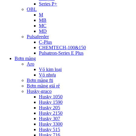
Series P+
OBL
M
MB
MC
MD
Pulsafeeder
C-Plus
CHEMTECH-100&150
Pulsatron-Series E Plus
Bơm màng
Aro
Vỏ kim loại
Vỏ nhựa
Bơm màng fti
Bơm màng giá rẻ
Husky-graco
Husky 1050
Husky 1590
Husky 205
Husky 2150
Husky 307
Husky 3300
Husky 515
Husky 716