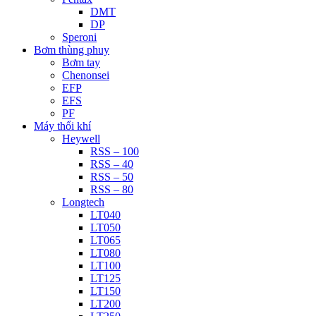
DMT
DP
Speroni
Bơm thùng phuy
Bơm tay
Chenonsei
EFP
EFS
PF
Máy thổi khí
Heywell
RSS – 100
RSS – 40
RSS – 50
RSS – 80
Longtech
LT040
LT050
LT065
LT080
LT100
LT125
LT150
LT200