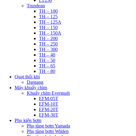
LT250
Trundean
TH – 100
TH – 125
TH – 125A
TH – 150
TH – 150A
TH – 200
TH – 250
TH – 300
TH – 40
TH – 50
TH – 65
TH – 80
Quạt thổi khí
Dargang
Máy khuấy chìm
Khuấy chìm Evergush
EFM-05T
EFM-10T
EFM-20T
EFM-30T
Phụ kiện bơm
Phụ tùng bơm Yamada
Phụ tùng bơm Wilden