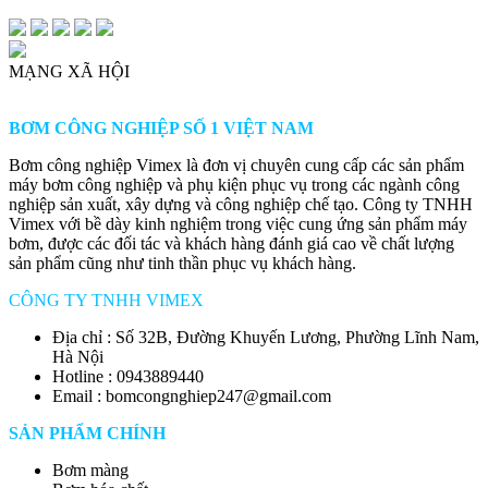
MẠNG XÃ HỘI
BƠM CÔNG NGHIỆP SỐ 1 VIỆT NAM
Bơm công nghiệp Vimex là đơn vị chuyên cung cấp các sản phẩm
máy bơm công nghiệp và phụ kiện phục vụ trong các ngành công
nghiệp sản xuất, xây dựng và công nghiệp chế tạo. Công ty TNHH
Vimex với bề dày kinh nghiệm trong việc cung ứng sản phẩm máy
bơm, được các đối tác và khách hàng đánh giá cao về chất lượng
sản phẩm cũng như tinh thần phục vụ khách hàng.
CÔNG TY TNHH VIMEX
Địa chỉ : Số 32B, Đường Khuyến Lương, Phường Lĩnh Nam,
Hà Nội
Hotline : 0943889440
Email : bomcongnghiep247@gmail.com
SẢN PHẨM CHÍNH
Bơm màng