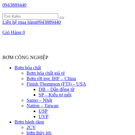
0943889440
Liên hệ mua hàng
0943889440
Giỏ Hàng
0
BƠM CÔNG NGHIỆP
Bơm hóa chất
Bơm hóa chất giá rẻ
Bơm rời trục IHF – China
Finish Thompson (FTI) – USA
DB – Dẫn động từ
SP – Kiểu tự mồi
Sanso – Nhật
Nation – Taiwan
USP
UVP
Bơm bánh răng
2CY
bơm thủy lực