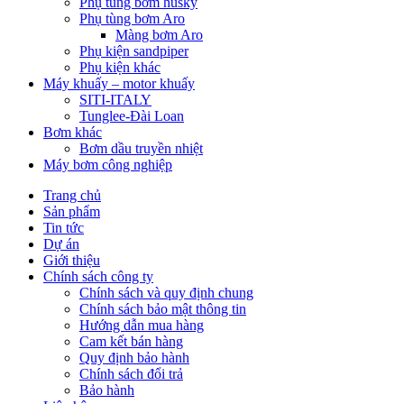
Phụ tùng bơm husky
Phụ tùng bơm Aro
Màng bơm Aro
Phụ kiện sandpiper
Phụ kiện khác
Máy khuấy – motor khuấy
SITI-ITALY
Tunglee-Đài Loan
Bơm khác
Bơm dầu truyền nhiệt
Máy bơm công nghiệp
Trang chủ
Sản phẩm
Tin tức
Dự án
Giới thiệu
Chính sách công ty
Chính sách và quy định chung
Chính sách bảo mật thông tin
Hướng dẫn mua hàng
Cam kết bán hàng
Quy định bảo hành
Chính sách đổi trả
Bảo hành