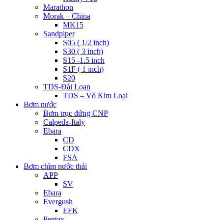
Marathon
Morak – China
MK15
Sandpiper
S05 ( 1/2 inch)
S30 ( 3 inch)
S15 -1.5 inch
S1F ( 1 inch)
S20
TDS-Đài Loan
TDS – Vỏ Kim Loại
Bơm nước
Bơm trục đứng CNP
Calpeda-Italy
Ebara
CD
CDX
FSA
Bơm chìm nước thải
APP
SV
Ebara
Evergush
EFK
Pentax