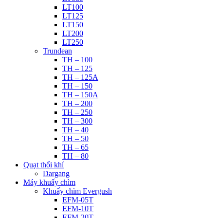
LT100
LT125
LT150
LT200
LT250
Trundean
TH – 100
TH – 125
TH – 125A
TH – 150
TH – 150A
TH – 200
TH – 250
TH – 300
TH – 40
TH – 50
TH – 65
TH – 80
Quạt thổi khí
Dargang
Máy khuấy chìm
Khuấy chìm Evergush
EFM-05T
EFM-10T
EFM-20T