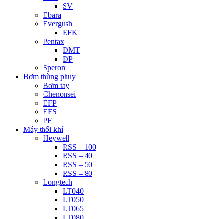
SV
Ebara
Evergush
EFK
Pentax
DMT
DP
Speroni
Bơm thùng phuy
Bơm tay
Chenonsei
EFP
EFS
PF
Máy thổi khí
Heywell
RSS – 100
RSS – 40
RSS – 50
RSS – 80
Longtech
LT040
LT050
LT065
LT080