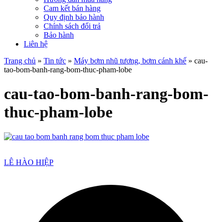
Cam kết bán hàng
Quy định bảo hành
Chính sách đổi trả
Bảo hành
Liên hệ
Trang chủ
»
Tin tức
»
Máy bơm nhũ tương, bơm cánh khế
»
cau-
tao-bom-banh-rang-bom-thuc-pham-lobe
cau-tao-bom-banh-rang-bom-
thuc-pham-lobe
LÊ HÀO HIỆP