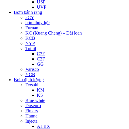
USP
UVP
Bơm bánh răng
2CY
bơm thủy lực
Furnan
KC (Kuang Cheng) – Đài loan
KCB
NYP
Tuthil
C2E
C2F
GG
Varisco
YCB
Bơm định lượng
Dosaki
KM
KS
Blue white
Doseuro
Fimars
Hanna
Injecta
AT.BX