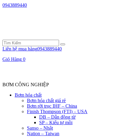
0943889440
Liên hệ mua hàng
0943889440
Giỏ Hàng
0
BƠM CÔNG NGHIỆP
Bơm hóa chất
Bơm hóa chất giá rẻ
Bơm rời trục IHF – China
Finish Thompson (FTI) – USA
DB – Dẫn động từ
SP – Kiểu tự mồi
Sanso – Nhật
Nation – Taiwan