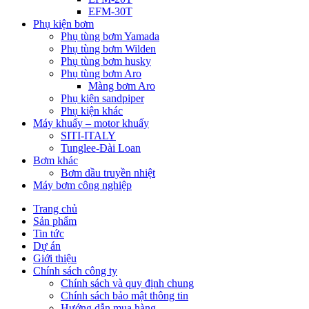
EFM-30T
Phụ kiện bơm
Phụ tùng bơm Yamada
Phụ tùng bơm Wilden
Phụ tùng bơm husky
Phụ tùng bơm Aro
Màng bơm Aro
Phụ kiện sandpiper
Phụ kiện khác
Máy khuấy – motor khuấy
SITI-ITALY
Tunglee-Đài Loan
Bơm khác
Bơm dầu truyền nhiệt
Máy bơm công nghiệp
Trang chủ
Sản phẩm
Tin tức
Dự án
Giới thiệu
Chính sách công ty
Chính sách và quy định chung
Chính sách bảo mật thông tin
Hướng dẫn mua hàng