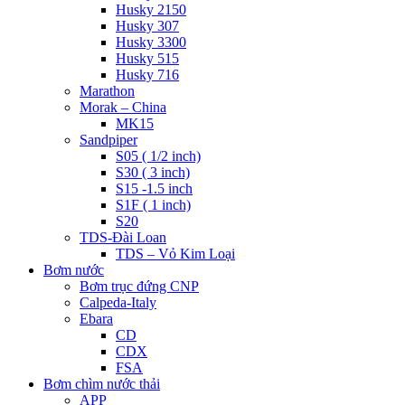
Husky 2150
Husky 307
Husky 3300
Husky 515
Husky 716
Marathon
Morak – China
MK15
Sandpiper
S05 ( 1/2 inch)
S30 ( 3 inch)
S15 -1.5 inch
S1F ( 1 inch)
S20
TDS-Đài Loan
TDS – Vỏ Kim Loại
Bơm nước
Bơm trục đứng CNP
Calpeda-Italy
Ebara
CD
CDX
FSA
Bơm chìm nước thải
APP