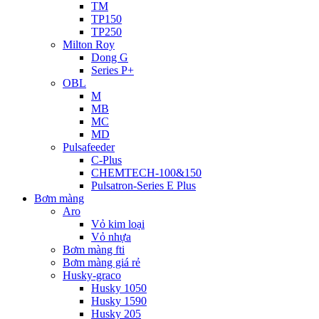
TM
TP150
TP250
Milton Roy
Dong G
Series P+
OBL
M
MB
MC
MD
Pulsafeeder
C-Plus
CHEMTECH-100&150
Pulsatron-Series E Plus
Bơm màng
Aro
Vỏ kim loại
Vỏ nhựa
Bơm màng fti
Bơm màng giá rẻ
Husky-graco
Husky 1050
Husky 1590
Husky 205